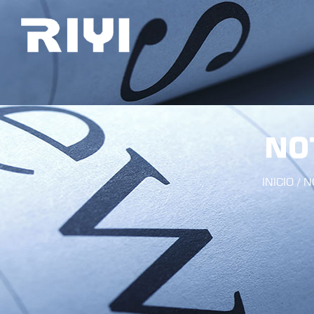
NO
INICIO
/
N