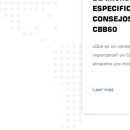
ESPECIFI
CONSEJOS
CBB60
¿Qué es un conden
importante? un Condensador de 1 microfaradio (1 µF)
almacena una mill
Leer más