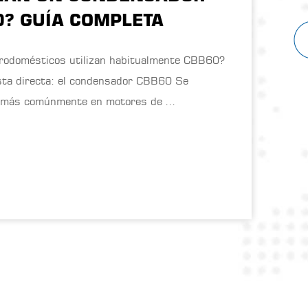
0? GUÍA COMPLETA
S
rodomésticos utilizan habitualmente CBB60?
Sí - un condensador CBB60
 el condensador CBB60 Se
bom
 más comúnmente en motores de ...
ell
est
Lee