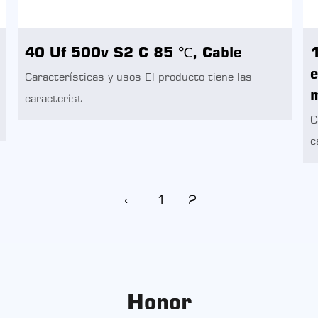
40 Uf 500v S2 C 85 ℃, Cable
1
e
Características y usos El producto tiene las
m
característ...
C
c
‹
1
2
Honor