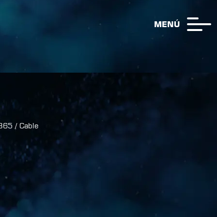
MENÚ
B65
/
Cable