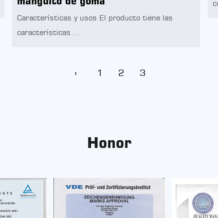
manguito de goma
c
Características y usos El producto tiene las
características ...
‹
1
2
3
Honor