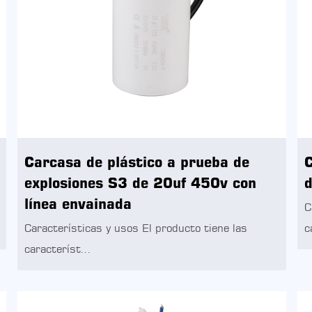
Carcasa de plástico a prueba de
C
explosiones S3 de 20uf 450v con
d
línea envainada
C
Características y usos El producto tiene las
c
característ...