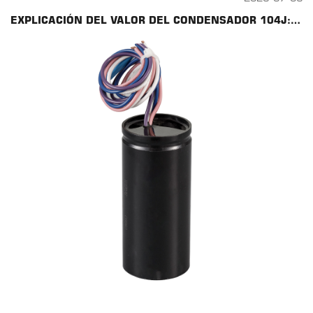
EXPLICACIÓN DEL VALOR DEL CONDENSADOR 104J: GUÍA DEL CONDENSADOR CBB60