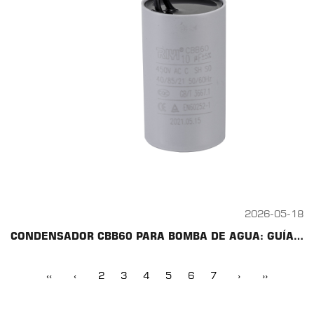
2026-05-18
CONDENSADOR CBB60 PARA BOMBA DE AGUA: GUÍA DE SELECCIÓN Y REEMPLAZO
‹‹
‹
2
3
4
5
6
7
›
››