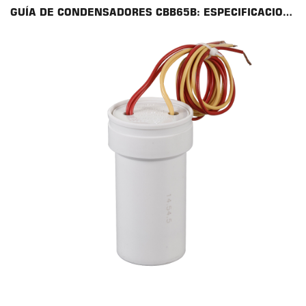
GUÍA DE CONDENSADORES CBB65B: ESPECIFICACIONES, DIMENSIONAMIENTO Y CONSEJOS DE REEMPLAZO